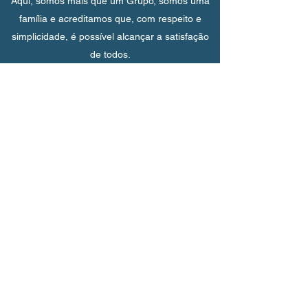
Aqui, somos mais que um Grupo, somos uma
família e acreditamos que, com respeito e
simplicidade, é possível alcançar a satisfação
de todos.
Contato
Av. Paes de Barros, 3399 -
Mooca - São Paulo
sidneymariano@rocketmail.com